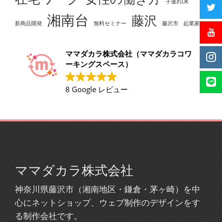
子連れOK
湘南台
藤沢
新商品開発
無料セミナー
藤沢市
起業家
ママダカラ株式会社（ママダカラコワ
ーキングスペース）
8 Google レビュー
ママダカラ株式会社
神奈川県藤沢市（湘南地区・鎌倉・茅ヶ崎）を中
心にネットショップ、ウェブ制作のデザインをす
る制作会社です。