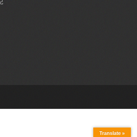
記
Translate »