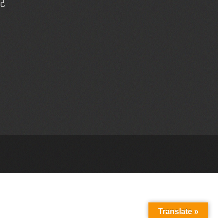
記
Translate »