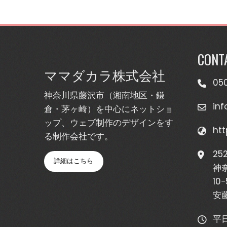
CONT
ママダカラ株式会社
05
神奈川県藤沢市（湘南地区・鎌
in
倉・茅ヶ崎）を中心にネットショ
ップ、ウェブ制作のデザインをす
ht
る制作会社です。
25
詳細はこちら
神
10−
安藤
平日