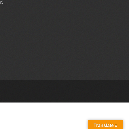
記
Translate »