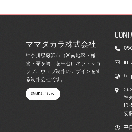
CONT
ママダカラ株式会社
05
神奈川県藤沢市（湘南地区・鎌
in
倉・茅ヶ崎）を中心にネットショ
ップ、ウェブ制作のデザインをす
ht
る制作会社です。
25
詳細はこちら
神
10−
安藤
平日